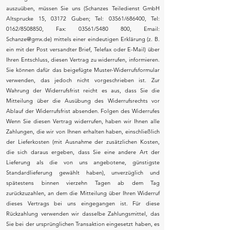
auszuüben, müssen Sie uns (Schanzes Teiledienst GmbH
Altsprucke 15, 03172 Guben; Tel: 03561/686400, Tel:
0162/8508850, Fax: 03561/5480 800, Email:
Schanze@gmx.de
) mittels einer eindeutigen Erklärung (z. B.
ein mit der Post versandter Brief, Telefax oder E-Mail) über
Ihren Entschluss, diesen Vertrag zu widerrufen, informieren.
Sie können dafür das beigefügte Muster-Widerrufsformular
verwenden, das jedoch nicht vorgeschrieben ist. Zur
Wahrung der Widerrufsfrist reicht es aus, dass Sie die
Mitteilung über die Ausübung des Widerrufsrechts vor
Ablauf der Widerrufsfrist absenden. Folgen des Widerrufes
Wenn Sie diesen Vertrag widerrufen, haben wir Ihnen alle
Zahlungen, die wir von Ihnen erhalten haben, einschließlich
der Lieferkosten (mit Ausnahme der zusätzlichen Kosten,
die sich daraus ergeben, dass Sie eine andere Art der
Lieferung als die von uns angebotene, günstigste
Standardlieferung gewählt haben), unverzüglich und
spätestens binnen vierzehn Tagen ab dem Tag
zurückzuzahlen, an dem die Mitteilung über Ihren Widerruf
dieses Vertrags bei uns eingegangen ist. Für diese
Rückzahlung verwenden wir dasselbe Zahlungsmittel, das
Sie bei der ursprünglichen Transaktion eingesetzt haben, es