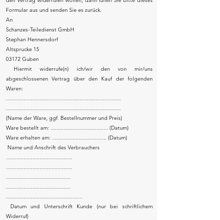
den Vertrag widerrufen wollen, dann füllen Sie bitte dieses
Formular aus und senden Sie es zurück.
An
Schanzes-Teiledienst GmbH
Stephan Hennersdorf
Altsprucke 15
03172 Guben
Hiermit widerrufe(n) ich/wir den von mir/uns
abgeschlossenen Vertrag über den Kauf der folgenden
Waren:
..............................................................................
..............................................................................
(Name der Ware, ggf. Bestellnummer und Preis)
Ware bestellt am: ....................................... (Datum)
Ware erhalten am: ..................................... (Datum)
Name und Anschrift des Verbrauchers
.............................................
.............................................
............................................
............................................
....................................................
Datum und Unterschrift Kunde (nur bei schriftlichem
Widerruf)